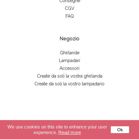
Consegne
CGV
FAQ
Negozio
Ghirlande
Lampadari
Accessori
Create da soli la vostra ghirlanda
Create da soli la vostro lampadario
© 2026 - La case de cousin Paul
We use cookies on this site to enhance your user
Ok
experience.
Read more