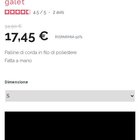
galet
4.5
/
5
-
2
avis
34,90 €
17,45 €
RISPARMIA 50%
Palline di corda in filo di poliestere
Fatta a mano
Dimensione