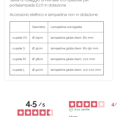
portalampada E27) in dotazione.
Accessorio elettrico e lampadina non in dotazione.
Diametro
Lampadina consigliata
cupole XS
Ø 25cm
lampadina globo diam. 80 mm
cupole S
Ø 31cm
lampadina globo diam. 80-90 mm
cupole M
Ø 36cm
lampadina globo diam. 100 mm
cupole L
Ø 42cm
lampadina globo diam. 110-120 mm
4.5
4
/
5
/
Avis vérifié
Idem