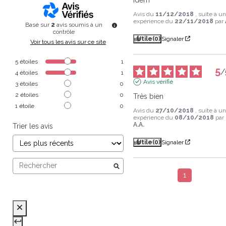
Avis du
11/12/2018
, suite à u
expérience du
22/11/2018
par
Basé sur
2
avis soumis à un
contrôle
Utile
(0)
Signaler
Voir tous les avis sur ce site
5
étoiles
1
5
/
4
étoiles
1
Avis vérifié
3
étoiles
0
2
étoiles
0
Très bien
1
étoile
0
Avis du
27/10/2018
, suite à u
expérience du
08/10/2018
par
A.A.
Trier les avis
Utile
(0)
Signaler
1