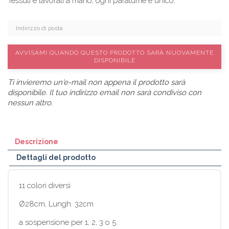
Tessuti e lavorati a mano, ogni paralume è unico.
AVVISAMI QUANDO QUESTO PRODOTTO SARÀ NUOVAMENTE
DISPONIBILE
Ti invieremo un'e-mail non appena il prodotto sarà
disponibile. Il tuo indirizzo email non sarà condiviso con
nessun altro.
Descrizione
Dettagli del prodotto
11 colori diversi
Ø28cm, Lungh. 32cm
a sospensione per 1, 2, 3 o 5