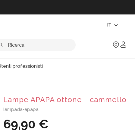
expand_more
IT
tenti professionisti
Lampe APAPA ottone - cammello
lampada-apapa
69,90 €