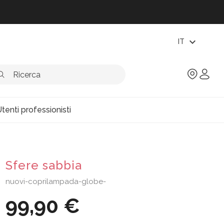
expand_more
IT
tenti professionisti
Sfere sabbia
nuovi-coprilampada-globe-
99,90 €