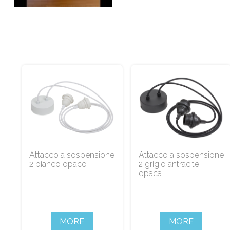
Attacco a sospensione
Attacco a sospensione
2 bianco opaco
2 grigio antracite
opaca
MORE
MORE