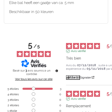
Elke bal heeft een gaatje van ca. 5 mm
Beschikbaar in 50 kleuren
5
5
/
5
/
Avis vérifié
Très bien
Avis du
07/12/2018
, suite à u
expérience du
05/11/2018
par
Basé sur
3
avis soumis à un
contrôle
Utile
(0)
Signaler
Voir tous les avis sur ce site
5
étoiles
3
5
/
4
étoiles
0
Avis vérifié
3
étoiles
0
2
étoiles
0
Remplacement
1
étoile
0