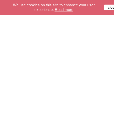
We use cookies on this site to enhance your user
clo
experience.
Read more
Klantenservice
Beveiligde betalingssystemen
Levering
Algemene leveringsvoorwaarden
FAQ
winkel
De slingers
Verlichting
Accessoires
Maak je slinger
Maak je verlichting