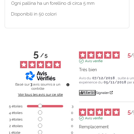
Ogni pallina ha un forellino di circa 5 mm
Disponibili in 50 colori
5
5
/
5
/
Avis vérifié
Très bien
Avis du
07/12/2018
, suite à u
expérience du
05/11/2018
par
Basé sur
3
avis soumis à un
contrôle
Utile
(0)
Signaler
Voir tous les avis sur ce site
5
étoiles
3
5
/
4
étoiles
0
Avis vérifié
3
étoiles
0
2
étoiles
0
Remplacement
1
étoile
0