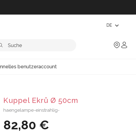
expand_more
DE
onnelles benutzeraccount
Kuppel Ekrü Ø 50cm
haengelampe-einstrahlig-
82,80 €