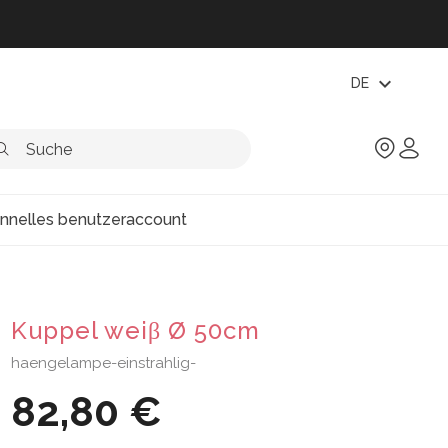
expand_more
DE
onnelles benutzeraccount
Kuppel weiβ Ø 50cm
haengelampe-einstrahlig-
82,80 €