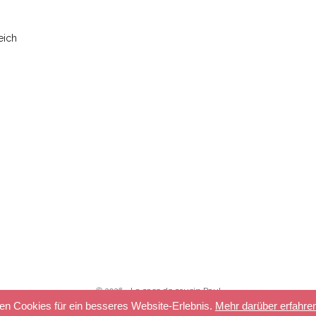
eich
© 2026 - La case de cousin Paul
en Cookies für ein besseres Website-Erlebnis.
Mehr darüber erfahre