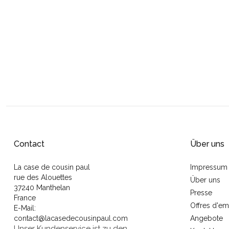
Contact
Über uns
La case de cousin paul
Impressum
rue des Alouettes
Über uns
37240 Manthelan
Presse
France
Offres d'em
E-Mail:
contact@lacasedecousinpaul.com
Angebote
Unser Kundenservice ist zu den