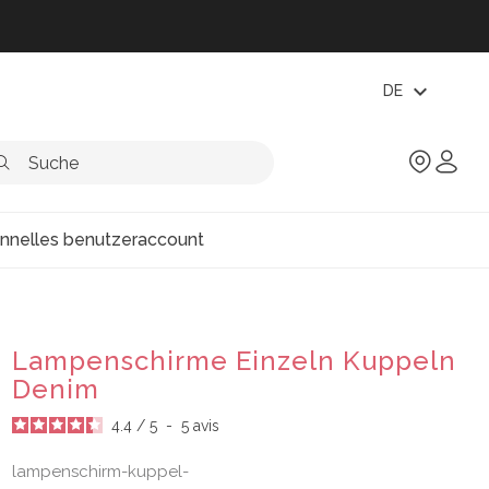
expand_more
DE
onnelles benutzeraccount
Lampenschirme Einzeln Kuppeln
Denim
4.4
/
5
-
5
avis
lampenschirm-kuppel-