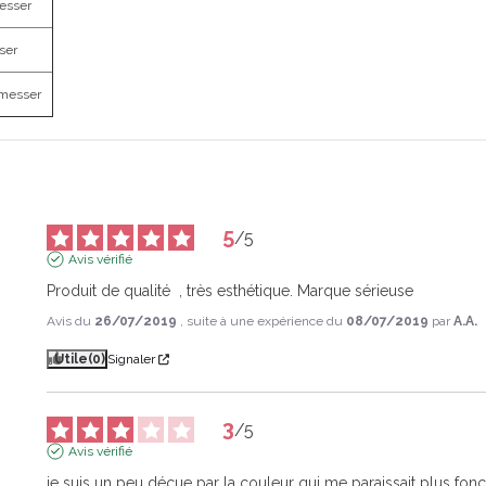
esser
ser
hmesser
5
/
5
Avis vérifié
Produit de qualité  , très esthétique. Marque sérieuse
Avis du
26/07/2019
, suite à une expérience du
08/07/2019
par
A.A.
Utile
(0)
Signaler
3
/
5
Avis vérifié
je suis un peu déçue par la couleur qui me paraissait plus fon