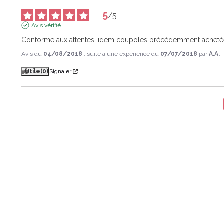
5
/
5
Avis vérifié
Conforme aux attentes, idem coupoles précédemment acheté
Avis du
04/08/2018
, suite à une expérience du
07/07/2018
par
A.A.
Utile
(0)
Signaler