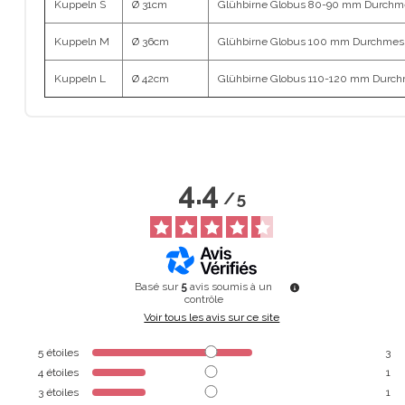
Kuppeln S
Ø 31cm
Glühbirne Globus 80-90 mm Durchm
Kuppeln M
Ø 36cm
Glühbirne Globus 100 mm Durchmes
Kuppeln L
Ø 42cm
Glühbirne Globus 110-120 mm Durc
4.4
/
5
Basé sur
5
avis soumis à un
contrôle
Voir tous les avis sur ce site
5
étoiles
3
4
étoiles
1
3
étoiles
1