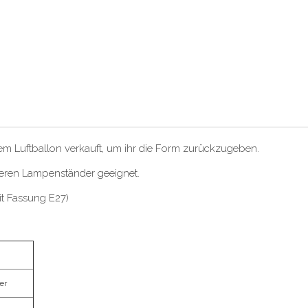
em Luftballon verkauft, um ihr die Form zurückzugeben.
seren Lampenständer geeignet.
it Fassung E27)
er