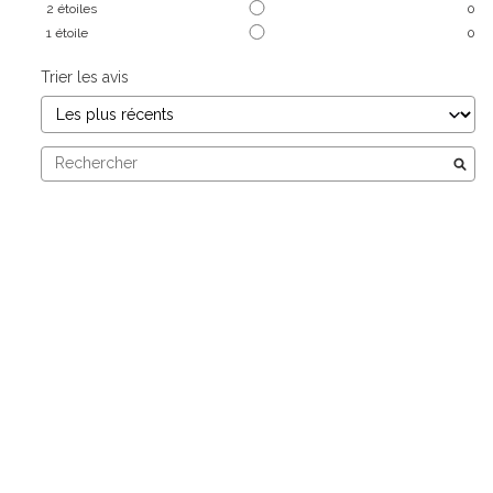
2
étoiles
0
1
étoile
0
Trier les avis