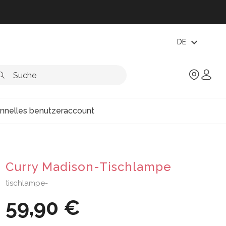
expand_more
DE
onnelles benutzeraccount
Curry Madison-Tischlampe
tischlampe-
59,90 €