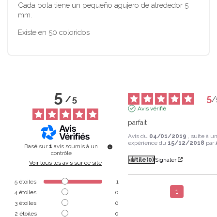
Cada bola tiene un pequeño agujero de alrededor 5
mm.
Existe en 50 coloridos
5
5
/
5
/
Avis vérifié
parfait
Avis du
04/01/2019
, suite à u
expérience du
15/12/2018
par
Basé sur
1
avis soumis à un
contrôle
Utile
(0)
Signaler
Voir tous les avis sur ce site
5
étoiles
1
1
4
étoiles
0
3
étoiles
0
2
étoiles
0