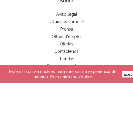
Sobre
Aviso legal
¿Quiénes somos?
Prensa
Offres d'emploi
Ofertas
Contáctenos
Tiendas
Cuenta de usario pro
Este sitio utiliza cookies para mejorar su experiencia de
acep
usuario.
Encuentra mas sobre
Servicio al cliente
Pago seguro
Entrega
CGV
FAQ