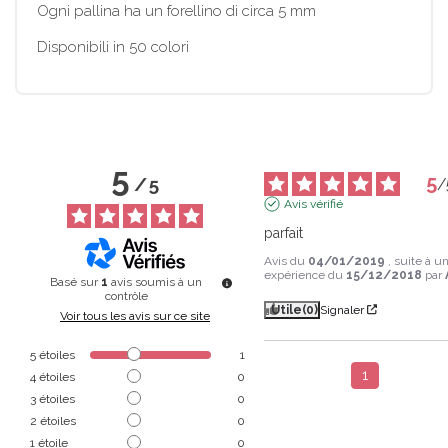
Ogni pallina ha un forellino di circa 5 mm
Disponibili in 50 colori
5
5
/
5
/
Avis vérifié
parfait
Avis du
04/01/2019
, suite à u
expérience du
15/12/2018
par
Basé sur
1
avis soumis à un
contrôle
Utile
(0)
Signaler
Voir tous les avis sur ce site
5
étoiles
1
1
4
étoiles
0
3
étoiles
0
2
étoiles
0
1
étoile
0