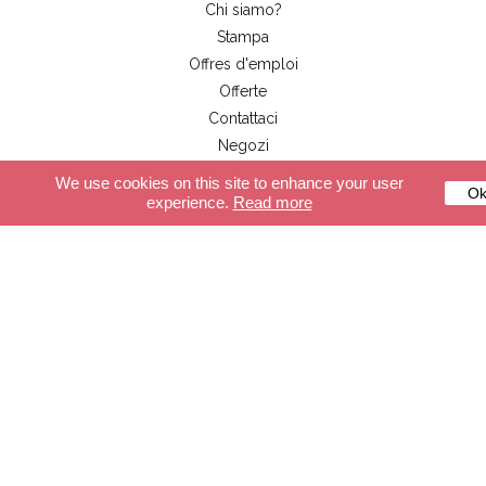
Chi siamo?
Stampa
Offres d'emploi
Offerte
Contattaci
Negozi
Pro user
We use cookies on this site to enhance your user
O
experience.
Read more
Servizio clienti
Pagamento sicuri
Consegne
CGV
FAQ
Negozio