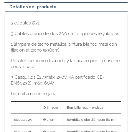
Detalles del producto
3 cúpulas Ø31
3 Cables blanco tejidos 200 cm longitudes regulables
1 lámpara de techo metálica pintura blanco mate con
fijación al techo (ø38cm)
Rosetón de acero diseñado y fabricado por La case de
cousin paul
3 Casquillos E27 (máx. 250V, 4A certificado CE-
EN60238), máx. 60W
bombilla no entregada
Diámetro
Bombilla recomendada
cúpulas 25
Ø 25cm
bombilla globo diámetro 60 mm
cúpulas 31
Ø 31cm
bombilla globo diámetro 80 mm