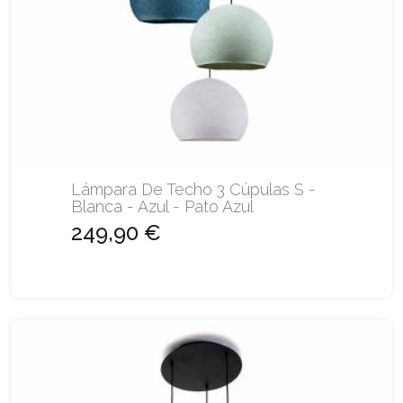
Lámpara De Techo 3 Cúpulas S -
Blanca - Azul - Pato Azul
249,90 €