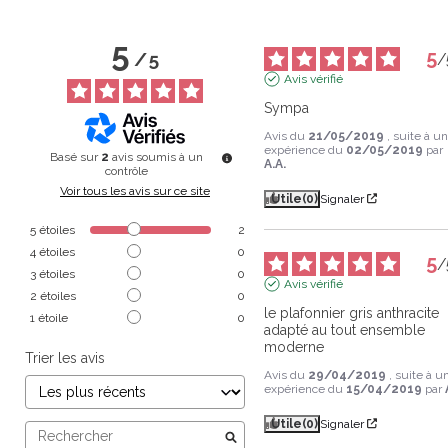
5
5
/
5
/
Avis vérifié
Sympa
Avis du
21/05/2019
, suite à u
expérience du
02/05/2019
par
Basé sur
2
avis soumis à un
A.A.
contrôle
Voir tous les avis sur ce site
Utile
(0)
Signaler
5
étoiles
2
4
étoiles
0
5
/
3
étoiles
0
Avis vérifié
2
étoiles
0
le plafonnier gris anthracite 
1
étoile
0
adapté au tout ensemble 
moderne
Trier les avis
Avis du
29/04/2019
, suite à u
expérience du
15/04/2019
par
Utile
(0)
Signaler