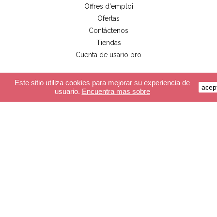
Offres d'emploi
Ofertas
Contáctenos
Tiendas
Cuenta de usario pro
Este sitio utiliza cookies para mejorar su experiencia de
acep
Servicio al cliente
usuario.
Encuentra mas sobre
Pago seguro
Entrega
CGV
FAQ
Almacén
Las guirnaldas