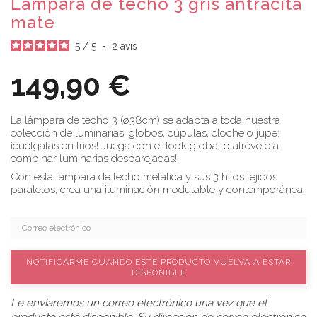
Lámpara de techo 3 gris antracita
mate
5
/
5
-
2
avis
149,90 €
La lámpara de techo 3 (ø38cm) se adapta a toda nuestra
colección de luminarias, globos, cúpulas, cloche o jupe:
¡cuélgalas en tríos! Juega con el look global o atrévete a
combinar luminarias desparejadas!
Con esta lámpara de techo metálica y sus 3 hilos tejidos
paralelos, crea una iluminación modulable y contemporánea.
NOTIFICARME CUANDO ESTE PRODUCTO VUELVA A ESTAR
DISPONIBLE
Le enviaremos un correo electrónico una vez que el
producto esté disponible. Su dirección de correo electrónico