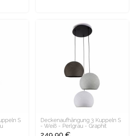
uppeln S
Deckenaufhängung 3 Kuppeln S
au
- Weiß - Perlgrau - Graphit
249,90 €