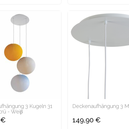
fhängung 3 Kugeln 31
Deckenaufhängung 3 M
crü - Weiβ
 €
149,90 €