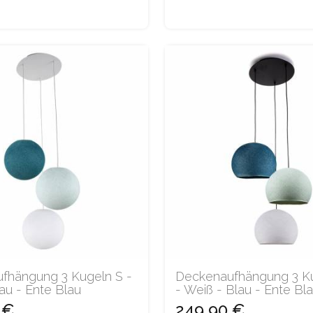
fhängung 3 Kugeln S -
Deckenaufhängung 3 K
au - Ente Blau
- Weiß - Blau - Ente Bl
 €
249,90 €