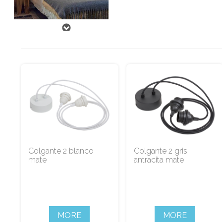
Colgante 2 blanco
Colgante 2 gris
mate
antracita mate
MORE
MORE