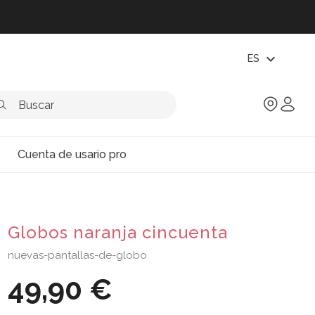
expand_more
ES
Cuenta de usario pro
Globos naranja cincuenta
nuevas-pantallas-de-globo
49,90 €