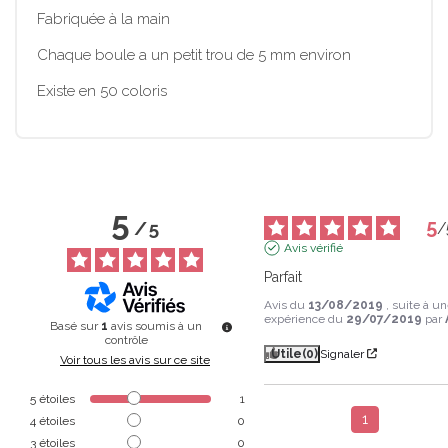
Fabriquée à la main
Chaque boule a un petit trou de 5 mm environ
Existe en 50 coloris
5
5
/
5
/
Avis vérifié
Parfait
Avis du
13/08/2019
, suite à u
expérience du
29/07/2019
par
Basé sur
1
avis soumis à un
contrôle
Utile
(0)
Signaler
Voir tous les avis sur ce site
5
étoiles
1
1
4
étoiles
0
3
étoiles
0