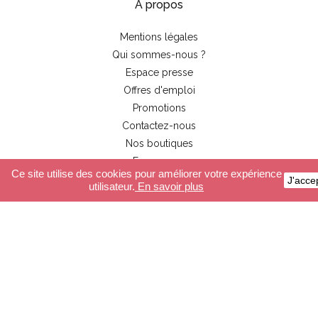
À propos
Mentions légales
Qui sommes-nous ?
Espace presse
Offres d'emploi
Promotions
Contactez-nous
Nos boutiques
Espace pro
Ce site utilise des cookies pour améliorer votre expérience
J'acce
utilisateur.
En savoir plus
Service Client
Paiement sécurisé
Livraison
Conditions générales de ventes
FAQ