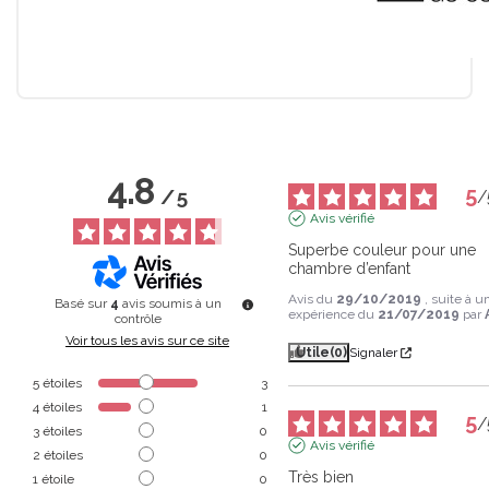
4.8
5
/
5
/
Avis vérifié
Superbe couleur pour une 
chambre d’enfant
Avis du
29/10/2019
, suite à u
Basé sur
4
avis soumis à un
expérience du
21/07/2019
par
contrôle
Voir tous les avis sur ce site
Utile
(0)
Signaler
5
étoiles
3
4
étoiles
1
5
/
3
étoiles
0
Avis vérifié
2
étoiles
0
Très bien
1
étoile
0