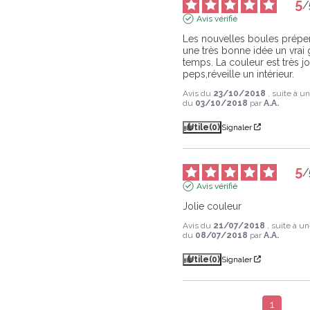
5
/
Avis vérifié
Les nouvelles boules préper
une très bonne idée un vrai g
temps. La couleur est très jol
peps,réveille un intérieur.
Avis du
23/10/2018
, suite à u
du
03/10/2018
par
A.A.
Utile
(0)
Signaler
5
/
Avis vérifié
Jolie couleur
Avis du
21/07/2018
, suite à u
du
08/07/2018
par
A.A.
Utile
(0)
Signaler
1