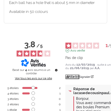
Each ball has a hole that is about 5 mm in diameter
Available in 50 colours
3.8
1
/
5
/
Avis vérifié
Pas de clip
Avis du
12/07/2019
, suite à u
du
21/06/2019
par
A.A.
Basé sur
4
avis soumis à un
contrôle
Utile
(0)
Signaler
Voir tous les avis sur ce site
5
étoiles
2
Réponse de
lacasedecousinpaul
4
étoiles
1
Bonjour,

3
étoiles
0
Vous avez commandé
2
étoiles
0
des boules Premium 
1
étoile
1