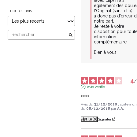
(avec clip) mais 
également des boules
Trier les avis
l'Original (sans clip). Il
a donc pas d'erreur d
notre part.

Je reste à votre 
disposition pour toute
information 
complémentaire.

Bien à vous,

4
/
Avis vérifié
xxxx
Avis du
31/12/2018
, suite à u
du
08/12/2018
par
A.A.
Utile
(0)
Signaler