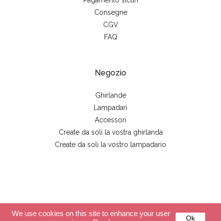
Pagamento sicuri
Consegne
CGV
FAQ
Negozio
Ghirlande
Lampadari
Accessori
Create da soli la vostra ghirlanda
Create da soli la vostro lampadario
© 2026 - La case de cousin Paul
We use cookies on this site to enhance your user
Ok