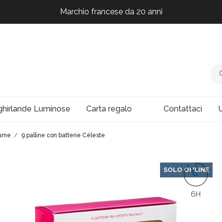
Marchio francese da 20 anni
Marchio francese da 20 anni
Marchio francese da 20 anni
Marchio francese da 20 anni
ghirlande Luminose
Carta regalo
Contattaci
U
urne
9 palline con batterie Céleste
SOLO ONLINE
6H