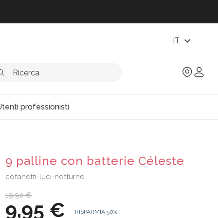
expand_more
IT
tenti professionisti
9 palline con batterie Céleste
cofanetti-luci-notturne
19,90 €
9,95 €
RISPARMIA 50%