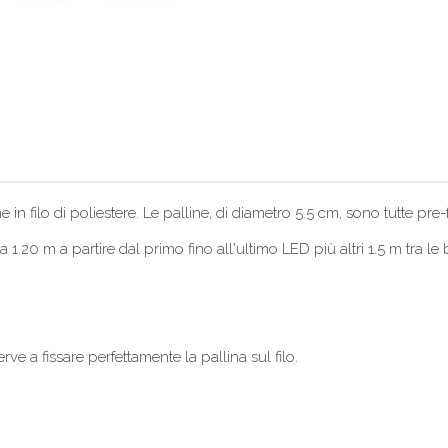
n filo di poliestere. Le palline, di diametro 5.5 cm, sono tutte pre-f
20 m a partire dal primo fino all'ultimo LED più altri 1.5 m tra le ba
e a fissare perfettamente la pallina sul filo.