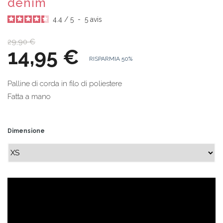
denim
4.4
/
5
-
5
avis
29,90 €
14,95 €
RISPARMIA 50%
Palline di corda in filo di poliestere
Fatta a mano
Dimensione