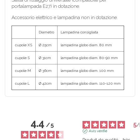
portalampada E27) in dotazione.
Accessorio elettrico e lampadina non in dotazione.
Diametro
Lampadina consigliata
cupole XS
Ø 25cm
lampadina globo diam. 80 mm
cupole S
Ø 31cm
lampadina globo diam. 80-90 mm
cupole M
Ø 36cm
lampadina globo diam. 100 mm
cupole L
Ø 42cm
lampadina globo diam. 110-120 mm
4.4
5
/
5
/
Avis vérifié
Produit de qualité  , très 