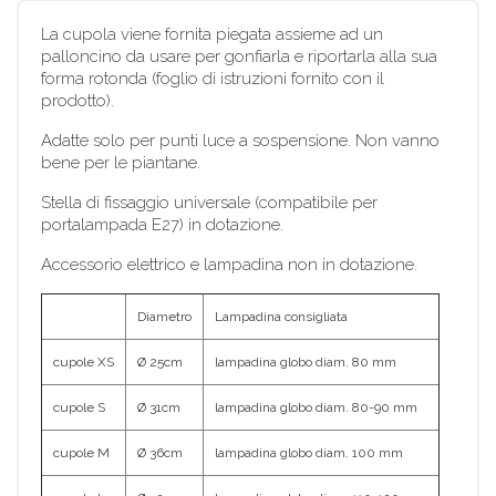
La cupola viene fornita piegata assieme ad un
palloncino da usare per gonfiarla e riportarla alla sua
forma rotonda (foglio di istruzioni fornito con il
prodotto).
Adatte solo per punti luce a sospensione. Non vanno
bene per le piantane.
Stella di fissaggio universale (compatibile per
portalampada E27) in dotazione.
Accessorio elettrico e lampadina non in dotazione.
Diametro
Lampadina consigliata
cupole XS
Ø 25cm
lampadina globo diam. 80 mm
cupole S
Ø 31cm
lampadina globo diam. 80-90 mm
cupole M
Ø 36cm
lampadina globo diam. 100 mm