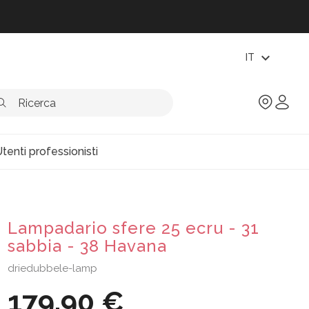
expand_more
IT
tenti professionisti
Lampadario sfere 25 ecru - 31
sabbia - 38 Havana
driedubbele-lamp
179,90 €