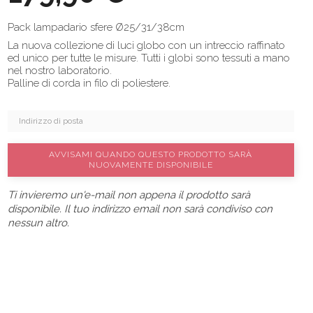
Pack lampadario sfere Ø25/31/38cm
La nuova collezione di luci globo con un intreccio raffinato
ed unico per tutte le misure. Tutti i globi sono tessuti a mano
nel nostro laboratorio.
Palline di corda in filo di poliestere.
AVVISAMI QUANDO QUESTO PRODOTTO SARÀ
NUOVAMENTE DISPONIBILE
Ti invieremo un'e-mail non appena il prodotto sarà
disponibile. Il tuo indirizzo email non sarà condiviso con
nessun altro.