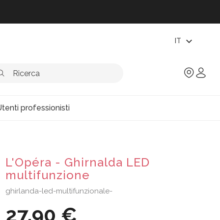
expand_more
IT
tenti professionisti
L'Opéra - Ghirnalda LED
multifunzione
ghirlanda-led-multifunzionale-
27,90 €