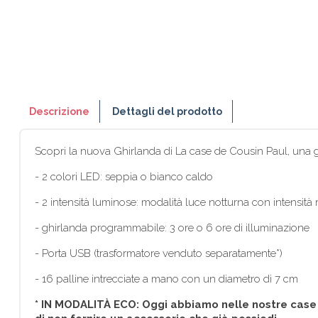
Descrizione
Dettagli del prodotto
Scopri la nuova Ghirlanda di La case de Cousin Paul, una g
- 2 colori LED: seppia o bianco caldo
- 2 intensità luminose: modalità luce notturna con intensità r
- ghirlanda programmabile: 3 ore o 6 ore di illuminazione
- Porta USB (trasformatore venduto separatamente*)
- 16 palline intrecciate a mano con un diametro di 7 cm
* IN MODALITÀ ECO: Oggi abbiamo nelle nostre case mo