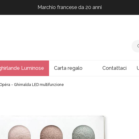
Marchio francese da 20 anni
Marchio francese da 20 anni
Marchio francese da 20 anni
Marchio francese da 20 anni
ghirlande Luminose
Carta regalo
Contattaci
U
'Opéra - Ghirnalda LED multifunzione