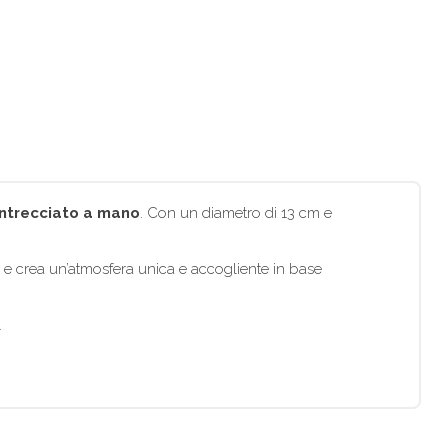
 intrecciato a mano
. Con un diametro di 13 cm e
 e crea un’atmosfera unica e accogliente in base
.