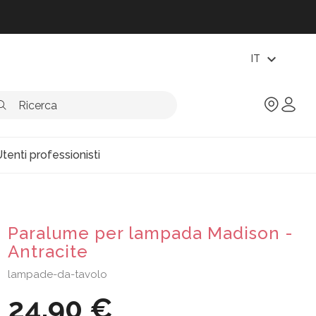
expand_more
IT
tenti professionisti
Paralume per lampada Madison -
Antracite
lampade-da-tavolo
24,90 €