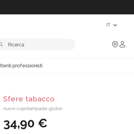
expand_more
IT
tenti professionisti
Sfere tabacco
nuovi-coprilampada-globe-
34,90 €