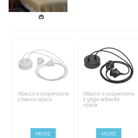
Attacco a sospensione
Attacco a sospensione
2 bianco opaco
2 grigio antracite
opaca
MORE
MORE