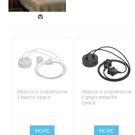
Attacco a sospensione
Attacco a sospensione
2 bianco opaco
2 grigio antracite
opaca
MORE
MORE