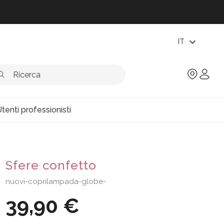
expand_more
IT
tenti professionisti
Sfere confetto
nuovi-coprilampada-globe-
39,90 €