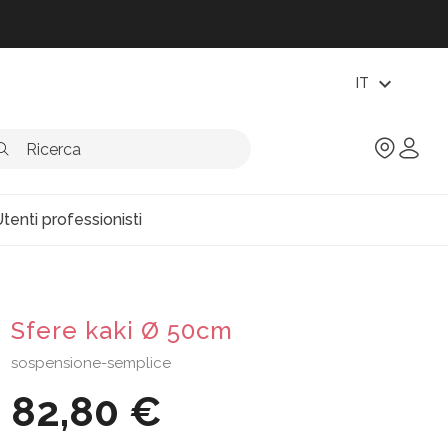
expand_more
IT
tenti professionisti
Sfere kaki Ø 50cm
sospensione-semplice
82,80 €