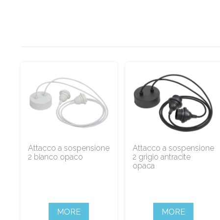
Attacco a sospensione
Attacco a sospensione
2 bianco opaco
2 grigio antracite
opaca
MORE
MORE