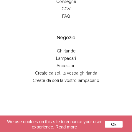
Consegne
CGV
FAQ
Negozio
Ghirlande
Lampadari
Accessori
Create da soli la vostra ghirlanda
Create da soli la vostro lampadario
© 2026 - La case de cousin Paul
We use cookies on this site to enhance your user
Ok
experience.
Read more