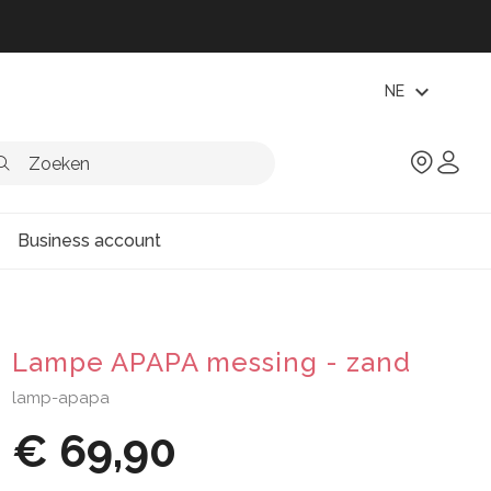
expand_more
NE
Business account
Lampe APAPA messing - zand
lamp-apapa
€ 69,90