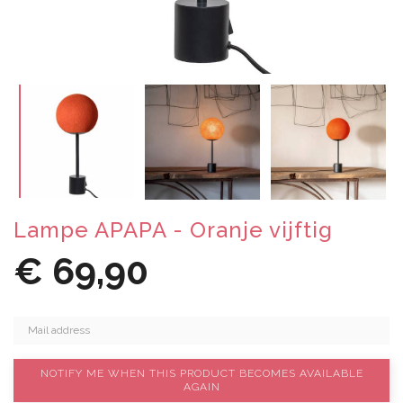
Lampe APAPA - Oranje vijftig
€ 69,90
NOTIFY ME WHEN THIS PRODUCT BECOMES AVAILABLE
AGAIN