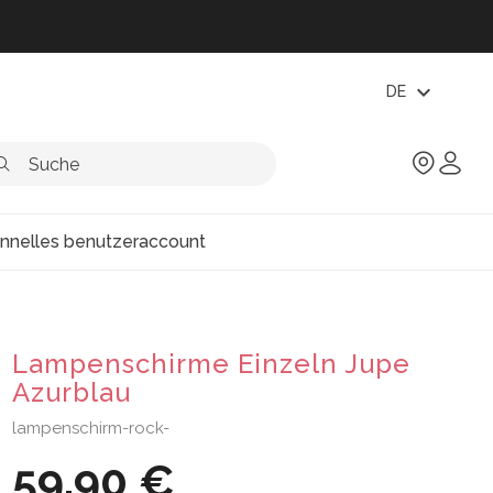
expand_more
DE
onnelles benutzeraccount
Lampenschirme Einzeln Jupe
Azurblau
lampenschirm-rock-
59,90 €