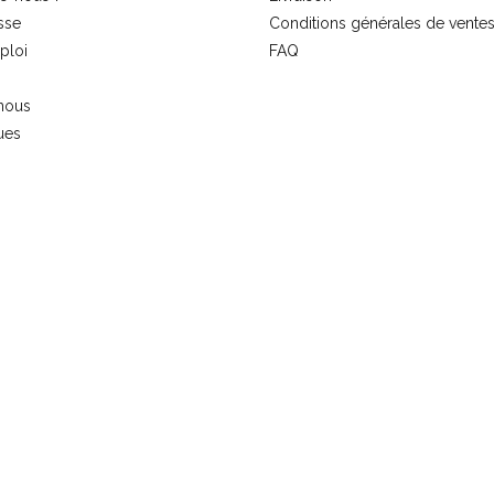
sse
Conditions générales de vente
ploi
FAQ
nous
ues