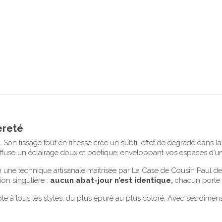
èreté
n. Son tissage tout en finesse crée un subtil effet de dégradé dans 
 diffuse un éclairage doux et poétique, enveloppant vos espaces d’
n une technique artisanale maîtrisée par La Case de Cousin Paul de
ion singulière :
aucun abat-jour n’est identique,
chacun porte la
pte à tous les styles, du plus épuré au plus coloré. Avec ses dimens