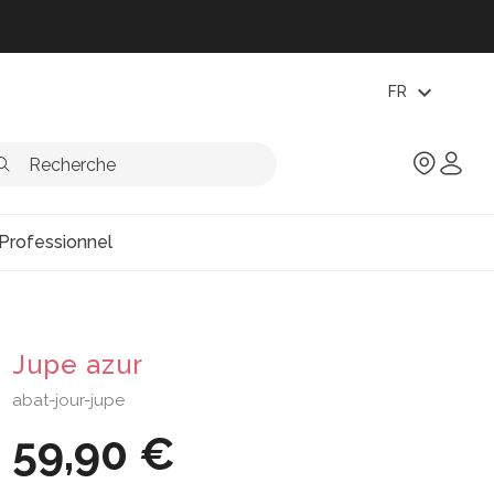
expand_more
FR
Professionnel
Jupe azur
abat-jour-jupe
59,90 €