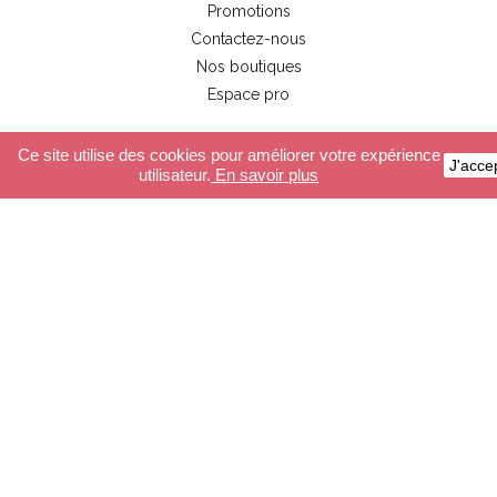
Promotions
Contactez-nous
Nos boutiques
Espace pro
Ce site utilise des cookies pour améliorer votre expérience
J'acce
Service Client
utilisateur.
En savoir plus
Paiement sécurisé
Livraison
Conditions générales de ventes
FAQ
Boutique
Guirlandes Lumineuses
Luminaires
Accessoires