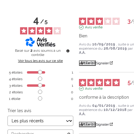
4
3
/
5
/
Avis vérifié
Bien
Avis du
10/09/2019
, suite à u
expérience du
26/08/2019
par
Basé sur
2
avis soumis à un
A.A.
contrôle
Voir tous les avis sur ce site
Utile
(0)
Signaler
5
étoiles
1
4
étoiles
0
5
/
3
étoiles
1
Avis vérifié
2
étoiles
0
conforme à la description
1
étoile
0
Avis du
04/01/2019
, suite à u
expérience du
10/12/2018
par
Trier les avis
A.A.
Utile
(0)
Signaler