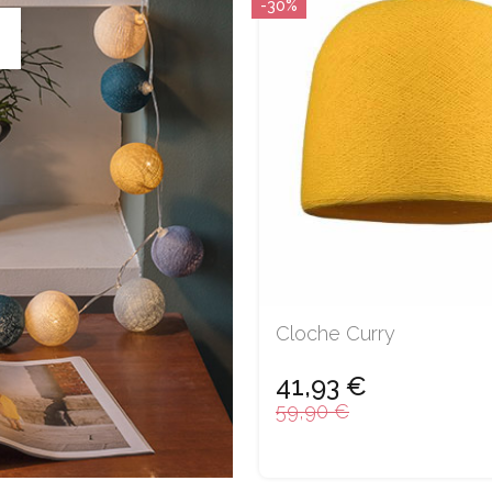
-30%
Cloche Curry
41,93 €
59,90 €