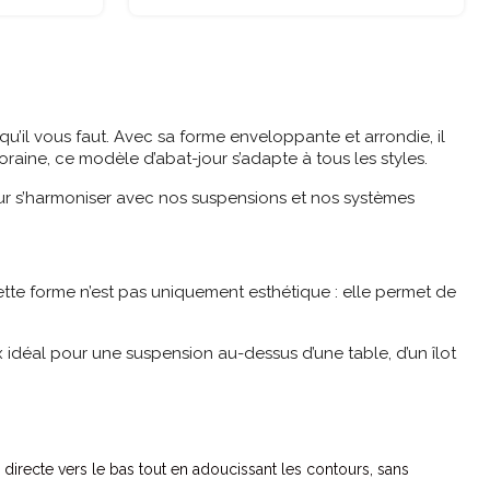
 qu’il vous faut. Avec sa forme enveloppante et arrondie, il
ine, ce modèle d’abat-jour s’adapte à tous les styles.
our s’harmoniser avec nos suspensions et nos systèmes
ette forme n’est pas uniquement esthétique : elle permet de
x idéal pour une suspension au-dessus d’une table, d’un îlot
 directe vers le bas tout en adoucissant les contours, sans