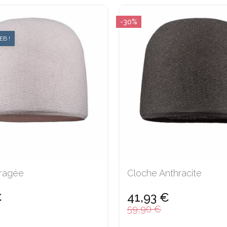
-30%
B !
ragée
Cloche Anthracite
€
41,93 €
59,90 €