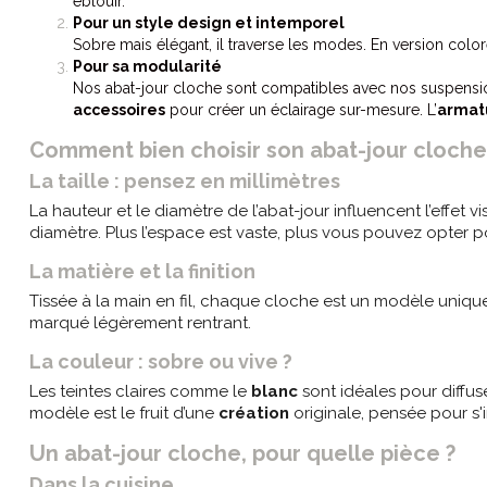
éblouir.
Pour un style design et intemporel
Sobre mais élégant, il traverse les modes. En version color
Pour sa modularité
Nos abat-jour cloche sont compatibles avec nos suspension
accessoires
pour créer un éclairage sur-mesure. L’
armat
Comment bien choisir son abat-jour cloche
La taille : pensez en millimètres
La hauteur et le diamètre de l’abat-jour influencent l’effet 
diamètre. Plus l’espace est vaste, plus vous pouvez opter 
La matière et la finition
Tissée à la main en fil, chaque cloche est un modèle uniqu
marqué légèrement rentrant.
La couleur : sobre ou vive ?
Les teintes claires comme le
blanc
sont idéales pour diffus
modèle est le fruit d’une
création
originale, pensée pour s'i
Un abat-jour cloche, pour quelle pièce ?
Dans la cuisine