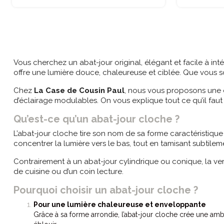
Vous cherchez un abat-jour original, élégant et facile à inté
offre une lumière douce, chaleureuse et ciblée. Que vous 
Chez
La Case de Cousin Paul
, nous vous proposons une c
d’éclairage modulables. On vous explique tout ce qu’il faut 
Qu’est-ce qu’un abat-jour cloche ?
L’abat-jour cloche tire son nom de sa forme caractéristique
concentrer la lumière vers le bas, tout en tamisant subtilem
Contrairement à un abat-jour cylindrique ou conique, la vers
de cuisine ou d’un coin lecture.
Pourquoi choisir un abat-jour cloche ?
Pour une lumière chaleureuse et enveloppante
Grâce à sa forme arrondie, l’abat-jour cloche crée une ambi