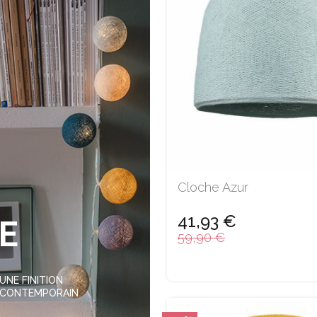
Cloche Azur
41,93 €
E
59,90 €
UNE FINITION
S CONTEMPORAIN