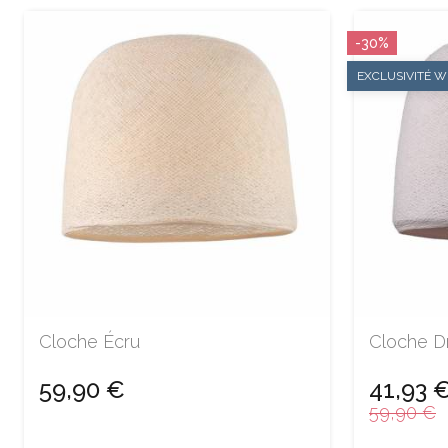
-30%
EXCLUSIVITÉ WE
Cloche Écru
Cloche D
59,90 €
41,93 
59,90 €