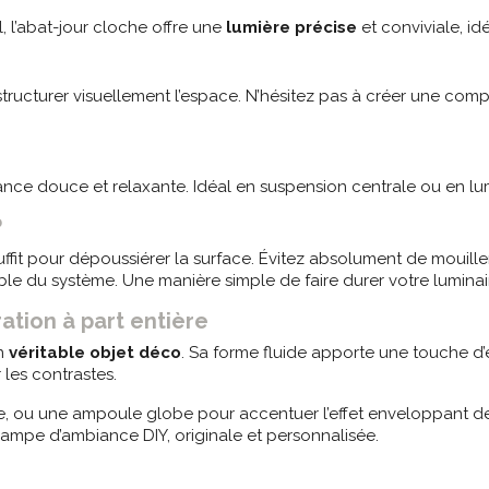
, l’abat-jour cloche offre une
lumière précise
et conviviale, id
structurer visuellement l’espace. N’hésitez pas à créer une com
nce douce et relaxante. Idéal en suspension centrale ou en lum
?
fit pour dépoussiérer la surface. Évitez absolument de mouiller
mble du système. Une manière simple de faire durer votre luminai
ation à part entière
un
véritable objet déco
. Sa forme fluide apporte une touche d’
 les contrastes.
, ou une ampoule globe pour accentuer l’effet enveloppant de l
ampe d’ambiance DIY, originale et personnalisée.