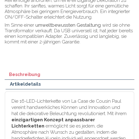
Reihenfolge anordnen, um eine einzigartige Dekoration zu
schaffen. Ihr sanftes, warmes Licht sorgt für eine gemütliche
Atmosphäre bei geringem Energieverbrauch. Ein integrierter
ON/OFF-Schalter erleichtert die Nutzung.
Im Sinne einer
umweltbewussten Gestaltung
wird sie ohne
Transformator verkauft: Da USB universell ist, hat jeder bereits
einen kompatiblen Adapter. Zuverlässig und langlebig, sie
kommt mit einer 2-jährigen Garantie.
Beschreibung
Artikeldetails
Die 16-LED-Lichterkette von La Case de Cousin Paul
vereint handwerkliches Können und Innovation und
hat die dekorative Beleuchtung revolutioniert. Mit ihrem
einzigartigen Konzept anpassbarer
Lichterketten
ermöglicht sie es jedem, die
Atmosphäre nach Wunsch zu gestalten, indem die
handgefertigten Kugeln individuell angeordnet werden.