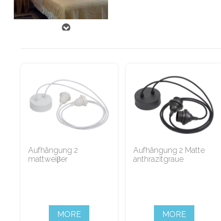
Aufhängung 2
Aufhängung 2 Matte
mattweiβer
anthrazitgraue
MORE
MORE