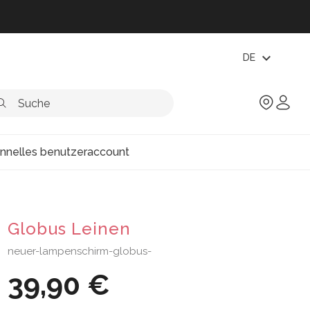
expand_more
DE
onnelles benutzeraccount
Globus Leinen
neuer-lampenschirm-globus-
39,90 €