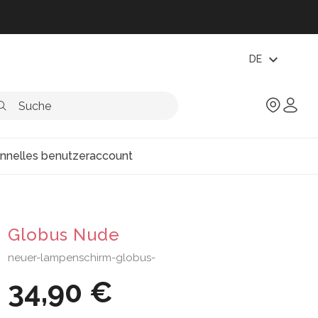
expand_more
DE
onnelles benutzeraccount
Globus Nude
neuer-lampenschirm-globus-
34,90 €