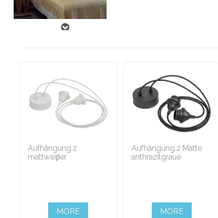
Aufhängung 2
Aufhängung 2 Matte
mattweiβer
anthrazitgraue
MORE
MORE