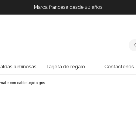
Marca francesa desde 20 años
Marca francesa desde 20 años
Marca francesa desde 20 años
Marca francesa desde 20 años
naldas luminosas
Tarjeta de regalo
Contáctenos
mate con cable tejido gris