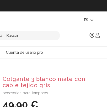
expand_more
ES
Cuenta de usario pro
Colgante 3 blanco mate con
cable tejido gris
accesorios-para-lamparas
49,90 €