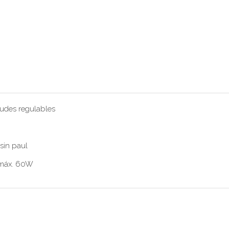
tudes regulables
sin paul
, máx. 60W