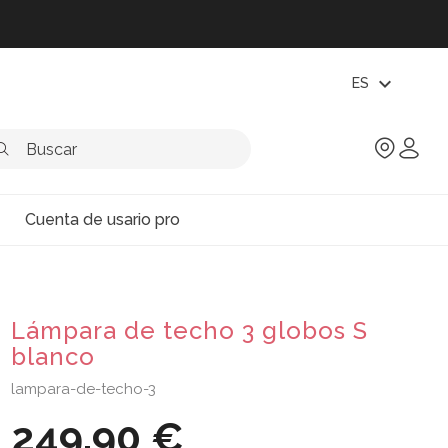
expand_more
ES
Cuenta de usario pro
Lámpara de techo 3 globos S
blanco
lampara-de-techo-3
249,90 €