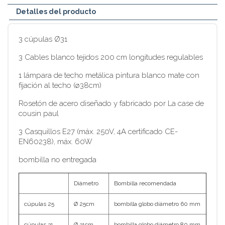
Detalles del producto
3 cúpulas Ø31
3 Cables blanco tejidos 200 cm longitudes regulables
1 lámpara de techo metálica pintura blanco mate con
fijación al techo (ø38cm)
Rosetón de acero diseñado y fabricado por La case de
cousin paul
3 Casquillos E27 (máx. 250V, 4A certificado CE-
EN60238), máx. 60W
bombilla no entregada
Diámetro
Bombilla recomendada
cúpulas 25
Ø 25cm
bombilla globo diámetro 60 mm
cúpulas 31
Ø 31cm
bombilla globo diámetro 80 mm