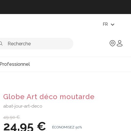
expand_more
FR
Professionnel
Globe Art déco moutarde
abat-jour-art-deco
49,90 €
24,95 €
ÉCONOMISEZ 50%