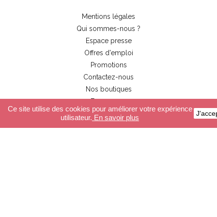
Mentions légales
Qui sommes-nous ?
Espace presse
Offres d'emploi
Promotions
Contactez-nous
Nos boutiques
Espace pro
Ce site utilise des cookies pour améliorer votre expérience
J'acce
utilisateur.
En savoir plus
Service Client
Paiement sécurisé
Livraison
Conditions générales de ventes
FAQ