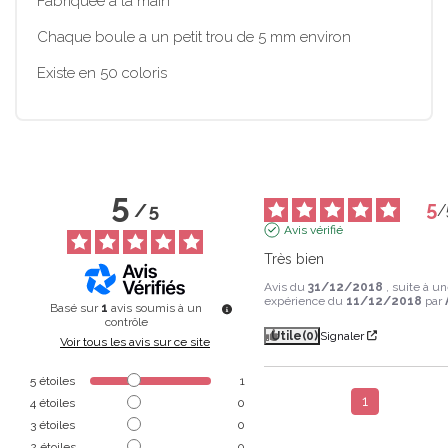
Fabriquée à la main
Chaque boule a un petit trou de 5 mm environ
Existe en 50 coloris
5
5
/
5
/
Avis vérifié
Très bien
Avis du
31/12/2018
, suite à u
expérience du
11/12/2018
par
Basé sur
1
avis soumis à un
contrôle
Utile
(0)
Signaler
Voir tous les avis sur ce site
5
étoiles
1
1
4
étoiles
0
3
étoiles
0
2
étoiles
0