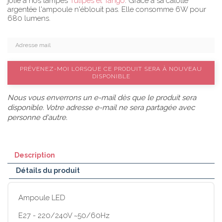
jolie à nos lampes
Tulipes et Tango
. Grâce à sa calotte
argentée l'ampoule n'éblouit pas. Elle consomme 6W pour
680 lumens.
PRÉVENEZ-MOI LORSQUE CE PRODUIT SERA À NOUVEAU
DISPONIBLE
Nous vous enverrons un e-mail dès que le produit sera
disponible. Votre adresse e-mail ne sera partagée avec
personne d'autre.
Description
Détails du produit
Ampoule LED
E27 - 220/240V ~50/60Hz