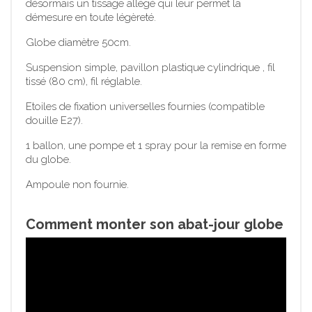
désormais un tissage allégé qui leur permet la
démesure en toute légèreté.
Globe diamètre 50cm.
Suspension simple, pavillon plastique cylindrique , fil
tissé (80 cm), fil réglable.
Etoiles de fixation universelles fournies (compatible
douille E27).
1 ballon, une pompe et 1 spray pour la remise en forme
du globe.
Ampoule non fournie.
Comment monter son abat-jour globe