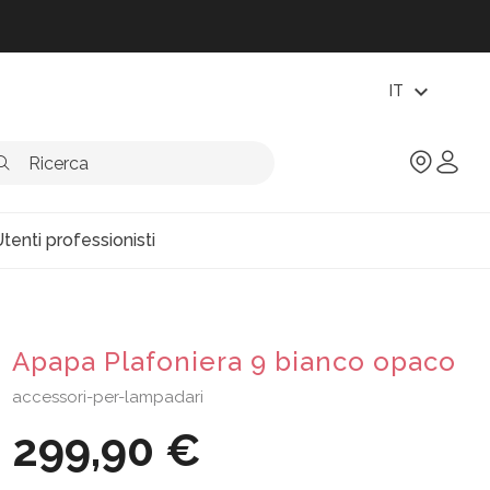
expand_more
IT
tenti professionisti
Apapa Plafoniera 9 bianco opaco
accessori-per-lampadari
299,90 €