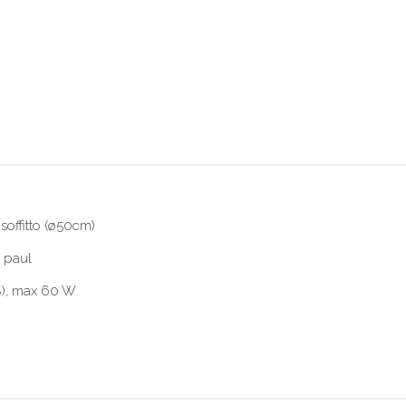
soffitto (ø50cm)
n paul
8), max 60 W