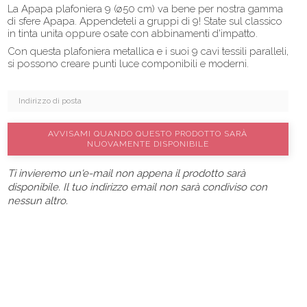
La Apapa plafoniera 9 (ø50 cm) va bene per nostra gamma
di sfere Apapa. Appendeteli a gruppi di 9! State sul classico
in tinta unita oppure osate con abbinamenti d'impatto.
Con questa plafoniera metallica e i suoi 9 cavi tessili paralleli,
si possono creare punti luce componibili e moderni.
AVVISAMI QUANDO QUESTO PRODOTTO SARÀ
NUOVAMENTE DISPONIBILE
Ti invieremo un'e-mail non appena il prodotto sarà
disponibile. Il tuo indirizzo email non sarà condiviso con
nessun altro.