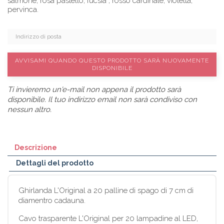
salmone, rosa pastello, fucsia , rosso cardinale, violetta,
pervinca.
AVVISAMI QUANDO QUESTO PRODOTTO SARÀ NUOVAMENTE
DISPONIBILE
Ti invieremo un'e-mail non appena il prodotto sarà
disponibile. Il tuo indirizzo email non sarà condiviso con
nessun altro.
Descrizione
Dettagli del prodotto
Ghirlanda L'Original a 20 palline di spago di 7 cm di
diamentro cadauna.
Cavo trasparente L'Original per 20 lampadine al LED,